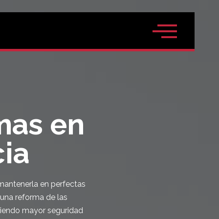
mas en
cia
mantenerla en perfectas
 una reforma de las
guiendo mayor seguridad