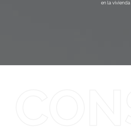
en la viviend
CON